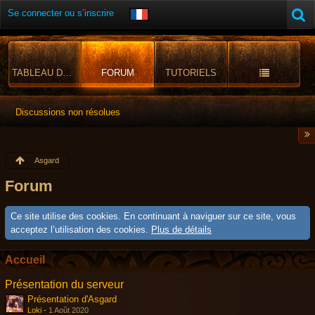
Se connecter ou s’inscrire
TABLEAU DE BORD
FORUM
TUTORIELS
Discussions non résolues
Asgard
Forum
Ce site utilise des cookies. En continuant à naviguer sur ce site, vous
acceptez l’utilisation des cookies.
Plus de détails
Accueil
Présentation du serveur
Présentation d'Asgard
Loki
-
1 Août 2020