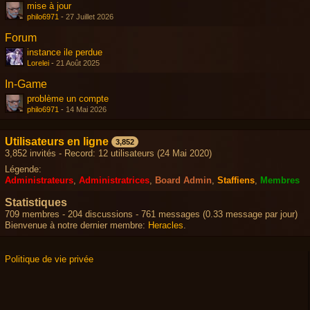
mise à jour
philo6971
-
27 Juillet 2026
Forum
instance ile perdue
Lorelei
-
21 Août 2025
In-Game
problème un compte
philo6971
-
14 Mai 2026
Utilisateurs en ligne
3,852
3,852 invités - Record: 12 utilisateurs (
24 Mai 2020
)
Légende:
Administrateurs
Administratrices
Board Admin
Staffiens
Membres
Statistiques
709 membres - 204 discussions - 761 messages (0.33 message par jour)
Bienvenue à notre dernier membre:
Heracles
.
Politique de vie privée