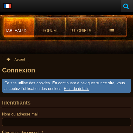
TABLEAU DE BORD
FORUM
TUTORIELS
Asgard
Connexion
Ce site utilise des cookies. En continuant à naviguer sur ce site, vous
acceptez l’utilisation des cookies.
Plus de détails
Identifiants
Nom ou adresse mail
Êtes-vous déjà inscrit ?