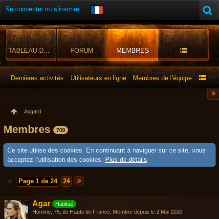
Se connecter ou s’inscrire
TABLEAU DE BORD
FORUM
MEMBRES
Dernières activités
Utilisateurs en ligne
Membres de l’équipe
Asgard
Membres
709
Ce site utilise des cookies. En continuant à naviguer sur ce site, vous
acceptez l’utilisation des cookies.
Plus de détails
Page 1 de 24
24
Agar
Habitué
Homme
75
de Hauts de France
Membre depuis le 2 Mai 2020