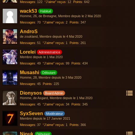
Messages
122
“J’aime” reçus
12
Points
642
wack53
Habitué
Homme
26
de Bretagne
Membre depuis le 2 Mai 2020
Messages
70
“J’aime” reçus
2
Points
347
AndroS
de zoukland
Membre depuis le 4 Mai 2020
Messages
51
“J’aime” reçus
1
Points
261
Lorelei
Administratrice
Membre depuis le 1 Mai 2020
Messages
49
“J’aime” reçus
99
Points
434
Musashi
Débutant
Homme
28
Membre depuis le 3 Mai 2020
Messages
45
Points
225
Dionysos
Board Admin
Homme
de Asgard
Membre depuis le 1 Mai 2020
Messages
45
“J’aime” reçus
34
Points
345
SyxSeven
Modérateur
Membre depuis le 17 Janvier 2021
Messages
37
“J’aime” reçus
1
Points
366
Niouk
Débutant