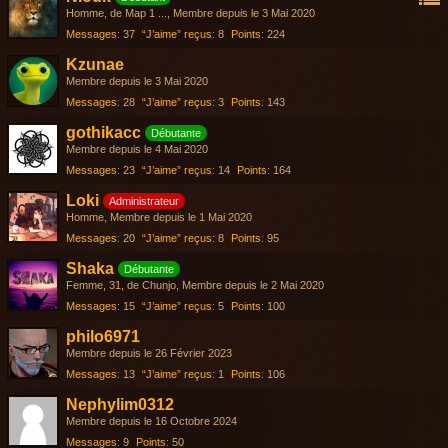
Homme
de Map 1 ...
Membre depuis le 3 Mai 2020
Messages
37
“J’aime” reçus
8
Points
224
Kzunae
Membre depuis le 3 Mai 2020
Messages
28
“J’aime” reçus
3
Points
143
gothikacc
Débutante
Membre depuis le 4 Mai 2020
Messages
23
“J’aime” reçus
14
Points
164
Loki
Administrateur
Homme
Membre depuis le 1 Mai 2020
Messages
20
“J’aime” reçus
8
Points
95
Shaka
Débutante
Femme
31
de Chunjo
Membre depuis le 2 Mai 2020
Messages
15
“J’aime” reçus
5
Points
100
philo6971
Membre depuis le 26 Février 2023
Messages
13
“J’aime” reçus
1
Points
106
Nephylim0312
Membre depuis le 16 Octobre 2024
Messages
9
Points
50