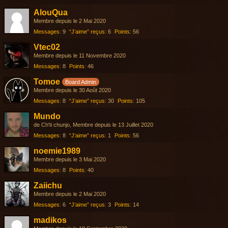
AlouQua
Membre depuis le 2 Mai 2020
Messages
9
“J’aime” reçus
6
Points
56
Vtec02
Membre depuis le 11 Novembre 2020
Messages
8
Points
46
Tomoe
Board Admin
Membre depuis le 30 Août 2020
Messages
8
“J’aime” reçus
30
Points
105
Mundo
de Ch'ti chunjo
Membre depuis le 13 Juillet 2020
Messages
8
“J’aime” reçus
1
Points
56
noemie1989
Membre depuis le 3 Mai 2020
Messages
8
Points
40
Zaiichu
Membre depuis le 2 Mai 2020
Messages
6
“J’aime” reçus
3
Points
14
madikos