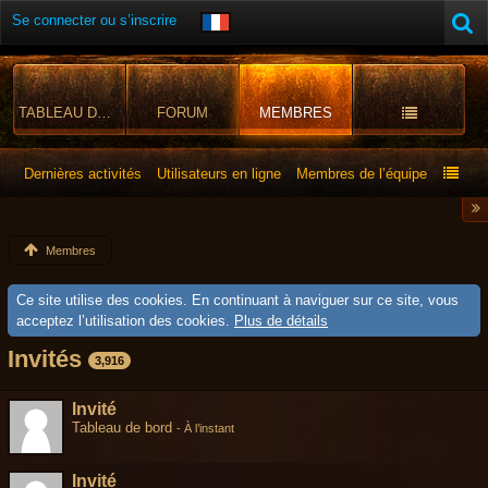
Se connecter ou s’inscrire
TABLEAU DE BORD
FORUM
MEMBRES
Dernières activités
Utilisateurs en ligne
Membres de l’équipe
Membres
Ce site utilise des cookies. En continuant à naviguer sur ce site, vous
acceptez l’utilisation des cookies.
Plus de détails
Invités
3,916
Invité
Tableau de bord
-
À l’instant
Invité