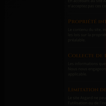
En accédant au site A
n'acceptez pas ces co
Propriété int
Le contenu du site, i
les lois sur la propri
préalable.
Collecte de 
Les informations que 
Nous nous engageons 
applicable.
Limitation de
Le site Asgard ne pe
l'utilisation ou de l'i