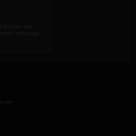
n fonction des
èrement cette page.
nt par