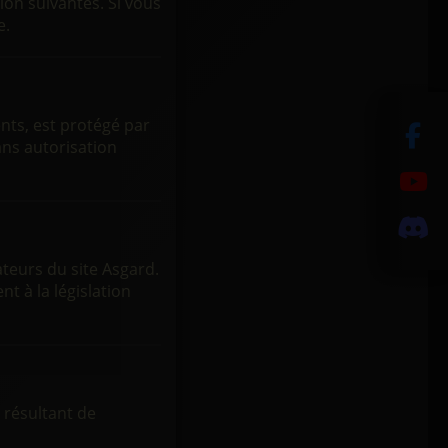
ion suivantes. Si vous
e.
ents, est protégé par
sans autorisation
ateurs du site Asgard.
 à la législation
 résultant de