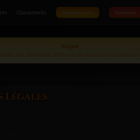
nts
Classements
Inscrivez-vous !
Connexion
Rappel
tilisez des identifiants différents de ceux que vous utilisez 
 Légales